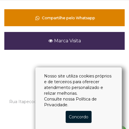
Compartilhe pelo Whatsapp
Marca Visita
Voltar
Nosso site utiliza cookies próprios
e de terceiros para oferecer
atendimento personalizado e
(11) 4118-2828
relizar melhorias.
Consulte nossa
Política de
Rua Itapecoca, 27 - Vila Andrade - CEP 05715-030 - São
Privacidade.
Paulo – SP
CRECI: J-31482
Concordo