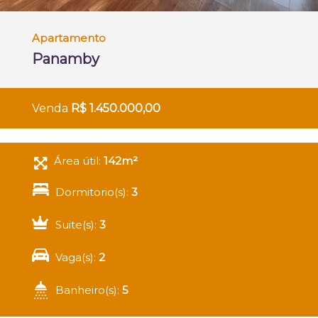
Apartamento
Panamby
Venda
R$ 1.450.000,00
Área útil:
142m²
Dormitorio(s):
3
Suite(s):
3
Vaga(s):
2
Banheiro(s):
5