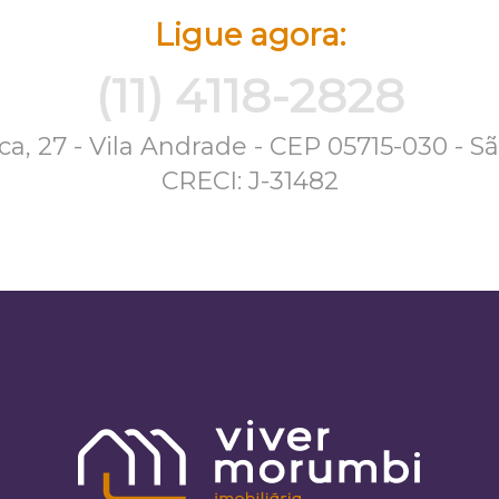
Ligue agora:
(11) 4118-2828
a, 27 - Vila Andrade - CEP 05715-030 - S
CRECI: J-31482