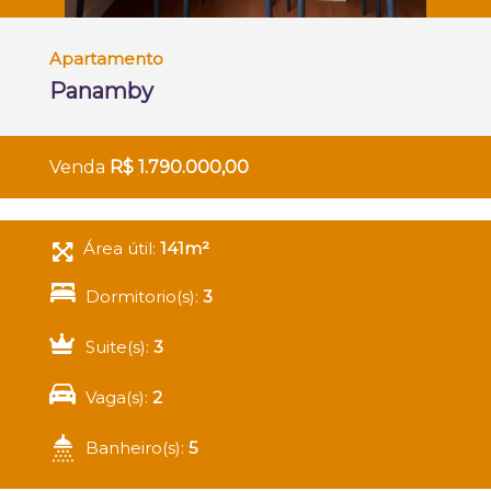
Apartamento
Panamby
Venda
R$ 1.790.000,00
Área útil:
141m²
Dormitorio(s):
3
Suite(s):
3
Vaga(s):
2
Banheiro(s):
5