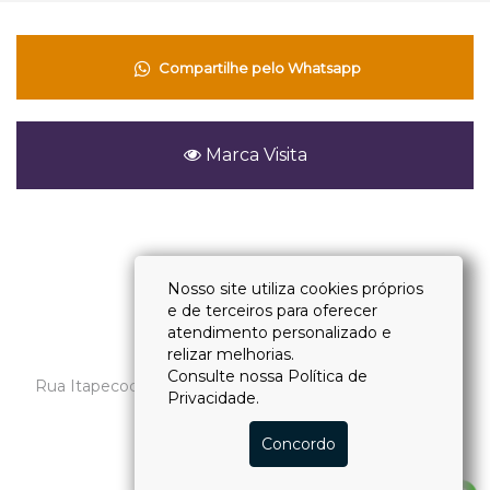
Compartilhe pelo Whatsapp
Marca Visita
Voltar
Nosso site utiliza cookies próprios
e de terceiros para oferecer
atendimento personalizado e
(11) 4118-2828
relizar melhorias.
Consulte nossa
Política de
Rua Itapecoca, 27 - Vila Andrade - CEP 05715-030 - São
Privacidade.
Paulo – SP
CRECI: J-31482
Concordo