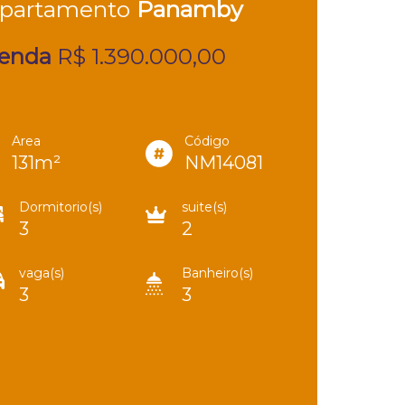
partamento
Panamby
enda
R$ 1.390.000,00
Area
Código
131m²
NM14081
Dormitorio(s)
suite(s)
3
2
vaga(s)
Banheiro(s)
3
3