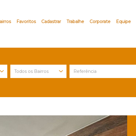
airros
Favoritos
Cadastrar
Trabalhe
Corporate
Equipe
Next