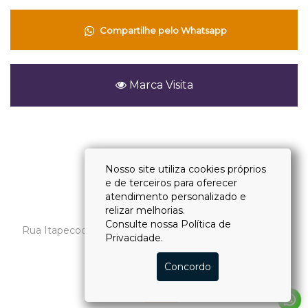
Compartilhe pelo Whatsapp
Marca Visita
Voltar
Nosso site utiliza cookies próprios
e de terceiros para oferecer
atendimento personalizado e
(11) 4118-2828
relizar melhorias.
Consulte nossa
Política de
Rua Itapecoca, 27 - Vila Andrade - CEP 05715-030 - São
Privacidade.
Paulo – SP
CRECI: J-31482
Concordo