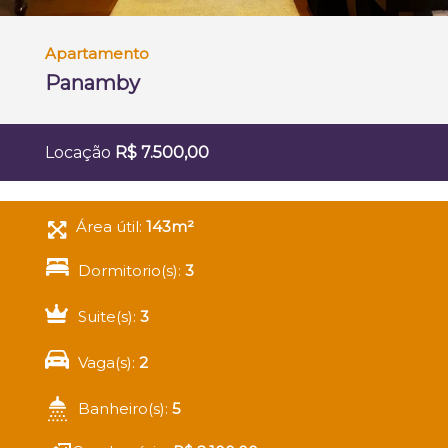
Apartamento
Panamby
Locação
R$ 7.500,00
Área útil:
143m²
Dormitorio(s):
3
Suite(s):
3
Vaga(s):
2
Banheiro(s):
5