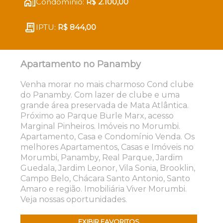
Condomínio:
R$ 2.100,00
IPTU:
R$ 844,00
Apartamento no Panamby
Venha morar no mais charmoso Cond clube
do Panamby. Com lazer de clube e uma
grande área preservada de Mata Atlântica.
Próximo ao Parque Burle Marx, acesso
Marginal Pinheiros. Imóveis no Morumbi.
Apartamento, Casa e Condomínio Venda. Os
melhores Apartamentos, Casas e Imóveis no
Morumbi, Panamby, Real Parque, Jardim
Guedala, Jardim Leonor, Vila Sonia, Brooklin,
Campo Belo, Chácara Santo Antonio, Santo
Amaro e região. Imobiliária Viver Morumbi.
Veja nossas oportunidades.
EXIBIR FAVORITOS